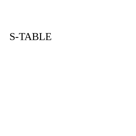
S-TABLE
Το παιδικό τραπέζι S-table ακολουθεί