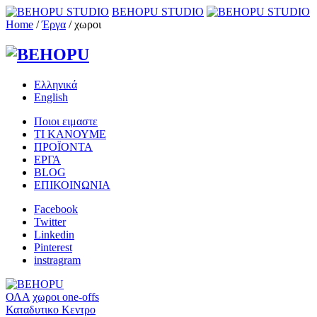
BEHOPU STUDIO
Home
/
Έργα
/
χωροι
Ελληνικά
English
Ποιοι ειμαστε
ΤΙ ΚΑΝΟΥΜΕ
ΠΡΟΪΟΝΤΑ
ΕΡΓΑ
BLOG
ΕΠΙΚΟΙΝΩΝΙΑ
Facebook
Twitter
Linkedin
Pinterest
instragram
ΟΛΑ
χωροι
one-offs
Καταδυτικο Κεντρο